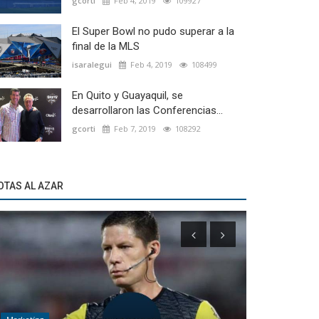
gcorti
Feb 4, 2019
109927
El Super Bowl no pudo superar a la
final de la MLS
isaralegui
Feb 4, 2019
108499
En Quito y Guayaquil, se
desarrollaron las Conferencias...
gcorti
Feb 7, 2019
108292
OTAS AL AZAR