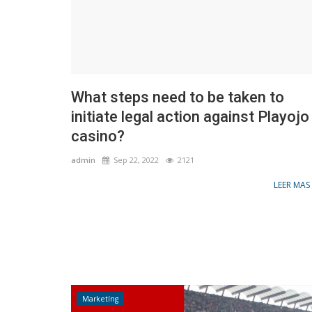
What steps need to be taken to
initiate legal action against Playojo
casino?
admin
Sep 22, 2022
2121
LEER MAS
Marketíng