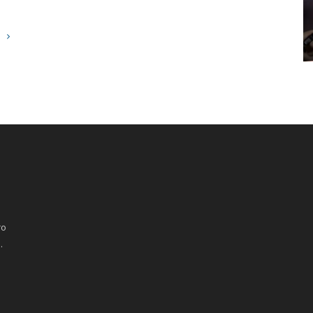
Marketíng
ó el nuevo pack de botines “Volume
Skechers llega al fútb
de los árbitros de AFA
ro
.