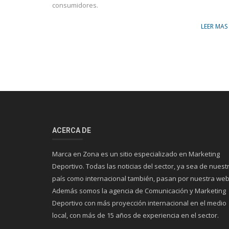
Televisión
Marketíng
consumidores.
¿Qué señales transmitirán el Mundial 2026 en
Puma lanz
LEER MAS
Argentina?
up”
ACERCA DE
Marca en Zona es un sitio especializado en Marketing
Deportivo. Todas las noticias del sector, ya sea de nuest
país como internacional también, pasan por nuestra web
Además somos la agencia de Comunicación y Marketing
Deportivo con más proyección internacional en el medio
local, con más de 15 años de experiencia en el sector.