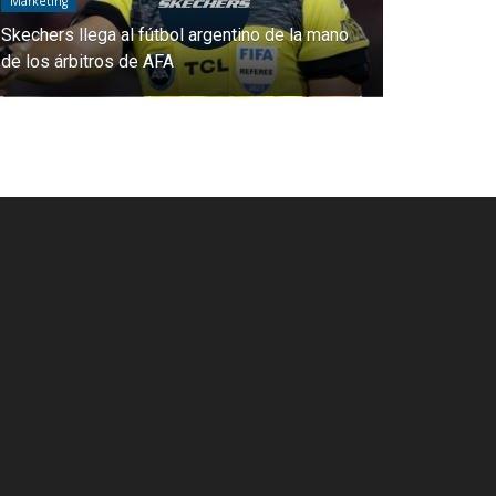
Marketíng
ol argentino de la mano
MoraBanc, nuevo main sponsor del
de Piqué