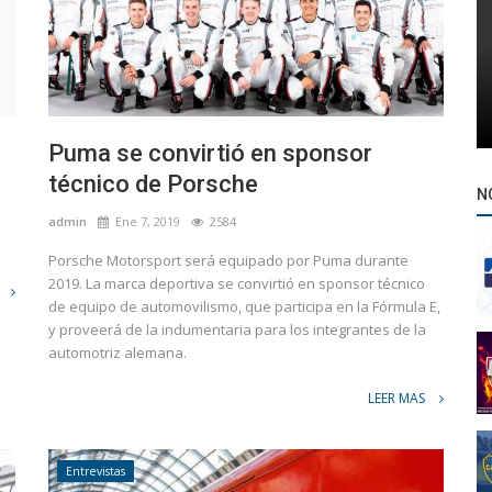
Puma se convirtió en sponsor
técnico de Porsche
N
admin
Ene 7, 2019
2584
Porsche Motorsport será equipado por Puma durante
2019. La marca deportiva se convirtió en sponsor técnico
de equipo de automovilismo, que participa en la Fórmula E,
y proveerá de la indumentaria para los integrantes de la
automotriz alemana.
LEER MAS
Entrevistas