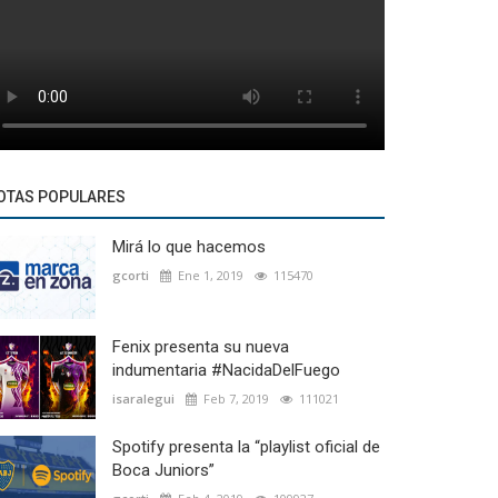
OTAS POPULARES
Mirá lo que hacemos
gcorti
Ene 1, 2019
115470
Fenix presenta su nueva
indumentaria #NacidaDelFuego
isaralegui
Feb 7, 2019
111021
Spotify presenta la “playlist oficial de
Boca Juniors”