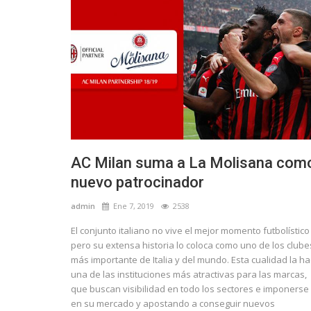
AC Milan suma a La Molisana com
nuevo patrocinador
admin
Ene 7, 2019
2538
El conjunto italiano no vive el mejor momento futbolístico
pero su extensa historia lo coloca como uno de los clube
más importante de Italia y del mundo. Esta cualidad la h
una de las instituciones más atractivas para las marcas,
que buscan visibilidad en todo los sectores e imponerse
en su mercado y apostando a conseguir nuevos