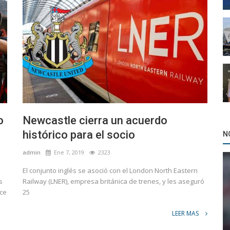
o
Newcastle cierra un acuerdo
histórico para el socio
N
admin
Ene 7, 2019
2323
El conjunto inglés se asoció con el London North Eastern
s
Railway (LNER), empresa británica de trenes, y les aseguró
ace
25
LEER MAS