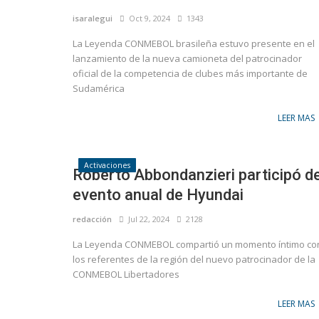
isaralegui
Oct 9, 2024
1343
La Leyenda CONMEBOL brasileña estuvo presente en el
lanzamiento de la nueva camioneta del patrocinador
oficial de la competencia de clubes más importante de
Sudamérica
LEER MAS
Marketíng
Activaciones
s de Kylian Mbappé en
Lionel Messi y Luis Suárez protagoniz
Roberto Abbondanzieri participó de
nueva publicidad de Lay’s para...
evento anual de Hyundai
redacción
Jul 22, 2024
2128
La Leyenda CONMEBOL compartió un momento íntimo co
los referentes de la región del nuevo patrocinador de la
CONMEBOL Libertadores
LEER MAS