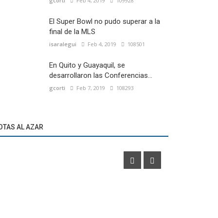
gcorti
Feb 4, 2019
109928
El Super Bowl no pudo superar a la
final de la MLS
isaralegui
Feb 4, 2019
108501
En Quito y Guayaquil, se
desarrollaron las Conferencias...
gcorti
Feb 7, 2019
108293
Marketíng
Marketíng
Todos los sponsors del Mundial 2026 por
ICBC, nuevo
OTAS AL AZAR
ciudad sede
Córdoba