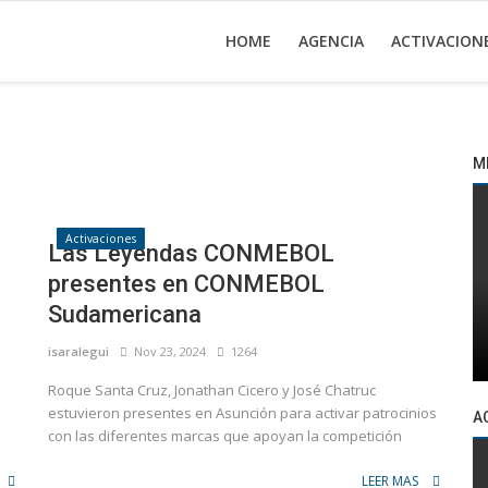
HOME
AGENCIA
ACTIVACION
M
Activaciones
Las Leyendas CONMEBOL
presentes en CONMEBOL
Sudamericana
isaralegui
Nov 23, 2024
1264
Roque Santa Cruz, Jonathan Cicero y José Chatruc
estuvieron presentes en Asunción para activar patrocinios
A
con las diferentes marcas que apoyan la competición
LEER MAS