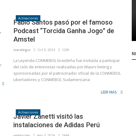
Activaciones
Fabio Santos pasó por el famoso
L
Podcast “Torcida Ganha Jogo” de
Amstel
isaralegui
Oct 9, 2024
1269
N
La Leyenda CONMEBOL brasileña fue invitada a participar
o
del ciclo de entrevistas realizadas por Mauro beting y
sponsoreadas por el patrocinador oficial de la CONMEBOL
Libertadores y CONMEBOL Sudamericana
LEER MAS
Activaciones
Javier Zanetti visitó las
instalaciones de Adidas Perú
redacción
Ago 3, 2024
1844