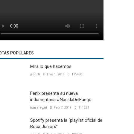
OTAS POPULARES
Mirá lo que hacemos
gcorti
Ene 1, 2019
115470
Fenix presenta su nueva
indumentaria #NacidaDelFuego
isaralegui
Feb 7, 2019
111021
Spotify presenta la “playlist oficial de
Boca Juniors”