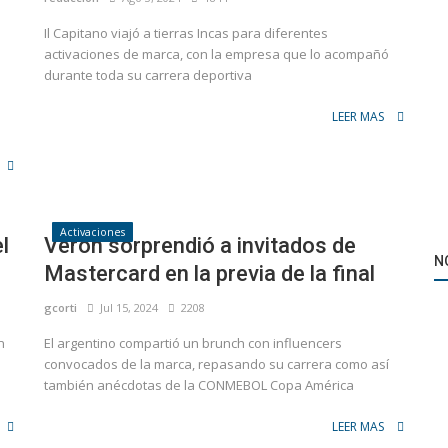
Il Capitano viajó a tierras Incas para diferentes
activaciones de marca, con la empresa que lo acompañó
durante toda su carrera deportiva
LEER MAS
Fútbol Internacional
Activaciones
an la
Carabao continuará patrocinando la Copa de la
l
Verón sorprendió a invitados de
N
Liga inglesa
Mastercard en la previa de la final
gcorti
Jul 15, 2024
2208
n
El argentino compartió un brunch con influencers
convocados de la marca, repasando su carrera como así
también anécdotas de la CONMEBOL Copa América
LEER MAS