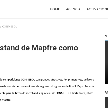
HOME
AGENCIA
ACTIVACION
enda CONMEBOL
M
l stand de Mapfre como
s de competiciones CONMEBOL con grandes atractivos. Por primera vez, activo su
o de una de las convenciones de seguros más grandes de Brasil. Dejan Petkovic,
A
sente para la firma de merchandising oficial de CONMEBOL Libertadores, photo
de Mapfre.