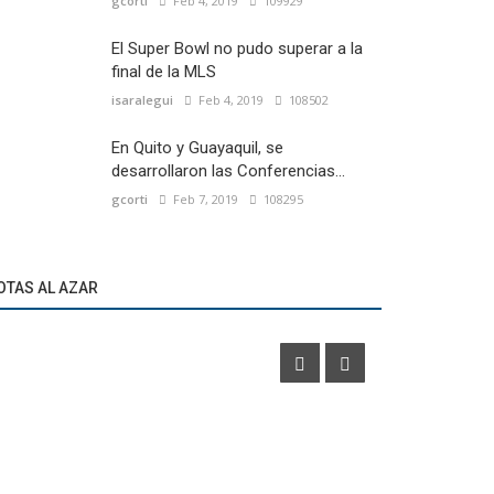
gcorti
Feb 4, 2019
109929
El Super Bowl no pudo superar a la
final de la MLS
isaralegui
Feb 4, 2019
108502
En Quito y Guayaquil, se
desarrollaron las Conferencias...
gcorti
Feb 7, 2019
108295
Marketíng
Eventos
Mastercard p
OTAS AL AZAR
CONMEBOL presentó "La Gloria Eterna Tour"
junto a Leo