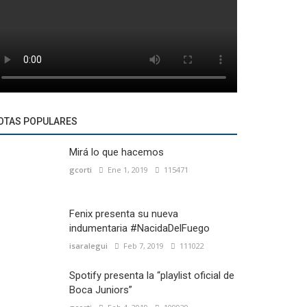
OTAS POPULARES
Mirá lo que hacemos
gcorti
Ene 1, 2019
115471
Fenix presenta su nueva
indumentaria #NacidaDelFuego
isaralegui
Feb 7, 2019
111022
Spotify presenta la “playlist oficial de
Boca Juniors”