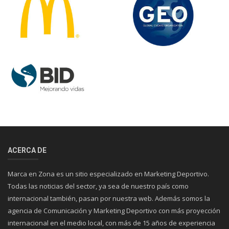
ACERCA DE
Marca en Zona es un sitio especializado en Marketing Deportivo.
Todas las noticias del sector, ya sea de nuestro país como
internacional también, pasan por nuestra web. Además somos la
agencia de Comunicación y Marketing Deportivo con más proyección
internacional en el medio local, con más de 15 años de experiencia