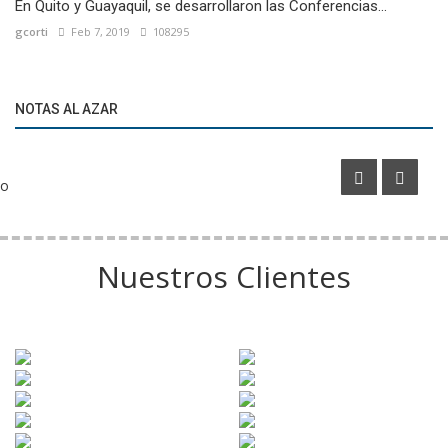
En Quito y Guayaquil, se desarrollaron las Conferencias...
gcorti
Feb 7, 2019
108295
Marketíng
El trofeo del Mundial de Clubes FIFA 2025 llegará a
NOTAS AL AZAR
Argentina
o
Nuestros Clientes