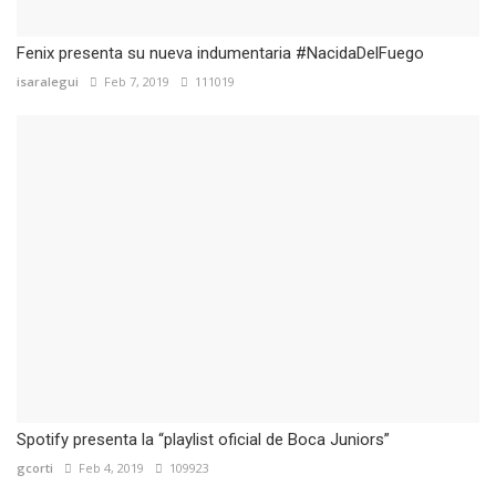
Fenix presenta su nueva indumentaria #NacidaDelFuego
isaralegui
Feb 7, 2019
111019
Spotify presenta la “playlist oficial de Boca Juniors”
gcorti
Feb 4, 2019
109923