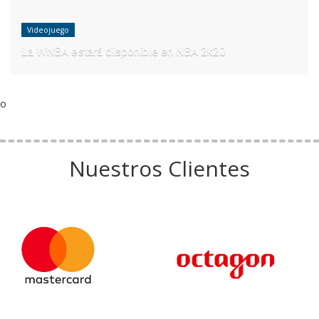
Videojuego
La WNBA estará disponible en NBA 2k20
o
Nuestros Clientes