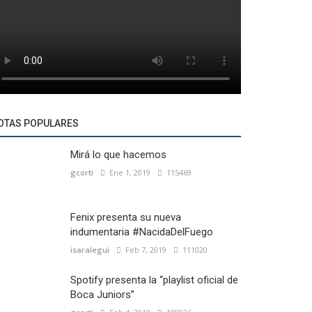
OTAS POPULARES
Mirá lo que hacemos
gcorti
Ene 1, 2019
115469
Fenix presenta su nueva
indumentaria #NacidaDelFuego
isaralegui
Feb 7, 2019
111020
Spotify presenta la “playlist oficial de
Boca Juniors”