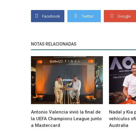
Facebook
Twitter
Google
NOTAS RELACIONADAS
Marcas
jas en una colección
Torino presentó la camiseta Fujin10 Ed
Limitada para celebrar los...
Antonio Valencia vivió la final de
Nadal y Kia 
la UEFA Champions League junto
vehículos of
a Mastercard
Australia