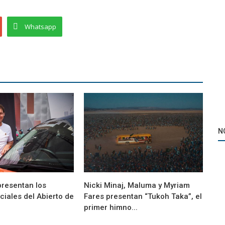
Whatsapp
Marketíng
ición
Con Puyol como protagonista el Barcelona
N
presentó la camiseta que utilizará...
presentan los
Nicki Minaj, Maluma y Myriam
iciales del Abierto de
Fares presentan “Tukoh Taka”, el
primer himno...