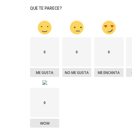
QUE TE PARECE?
0
0
0
ME GUSTA
NO ME GUSTA
ME ENCANTA
0
WOW