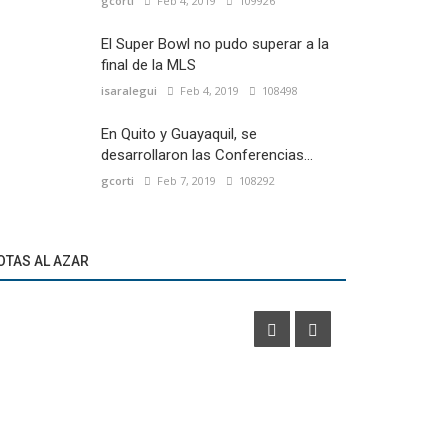
gcorti
Feb 4, 2019
109926
El Super Bowl no pudo superar a la
final de la MLS
isaralegui
Feb 4, 2019
108498
En Quito y Guayaquil, se
desarrollaron las Conferencias...
gcorti
Feb 7, 2019
108292
Marketíng
Marketíng
Adidas Running y HBO presentan las zapatillas
Barcelona p
OTAS AL AZAR
Ultraboost x Game Of Thrones
apuestas”