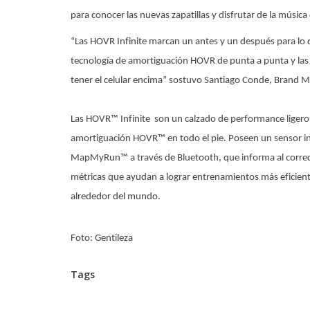
para conocer las nuevas zapatillas y disfrutar de la música
“Las HOVR Infinite marcan un antes y un después para lo
tecnología de amortiguación HOVR de punta a punta y las
tener el celular encima” sostuvo Santiago Conde, Brand
Las HOVR™ Infinite son un calzado de performance liger
amortiguación HOVR™ en todo el pie. Poseen un sensor int
MapMyRun™ a través de Bluetooth, que informa al corredor
métricas que ayudan a lograr entrenamientos más eficien
alrededor del mundo.
Foto: Gentileza
Tags