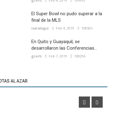
gcorti
Feb 4, 2019
109933
El Super Bowl no pudo superar a la
final de la MLS
isaralegui
Feb 4, 2019
108505
En Quito y Guayaquil, se
desarrollaron las Conferencias...
gcorti
Feb 7, 2019
108296
Fútbol Local
Marketíng
La Primera Nacional tiene 21 sponsors
OTAS AL AZAR
técnicos diferentes
Under Armour