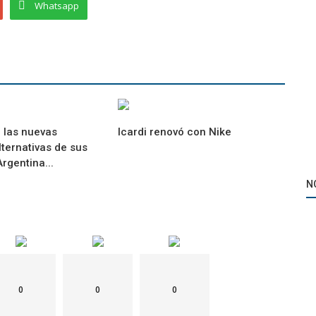
Whatsapp
 las nuevas
Icardi renovó con Nike
ternativas de sus
Tecnología
rgentina...
unning
Nike revoluciona el mercado de las zapatillas
N
inteligentes
0
0
0