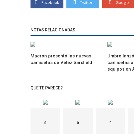
Facebook
Twitter
Google
NOTAS RELACIONADAS
Macron presentó las nuevas
Umbro lanzó
camisetas de Vélez Sarsfield
camisetas al
Entrevistas
equipos en A
lla especial para la
Nike lanza una colección especial de r
para mujeres
QUE TE PARECE?
0
0
0