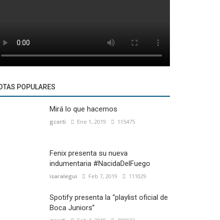
OTAS POPULARES
Mirá lo que hacemos
gcorti
Ene 1, 2019
115475
Fenix presenta su nueva
indumentaria #NacidaDelFuego
isaralegui
Feb 7, 2019
111029
Spotify presenta la “playlist oficial de
Boca Juniors”