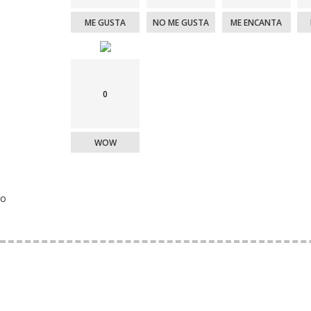
ME GUSTA
NO ME GUSTA
ME ENCANTA
0
WOW
o