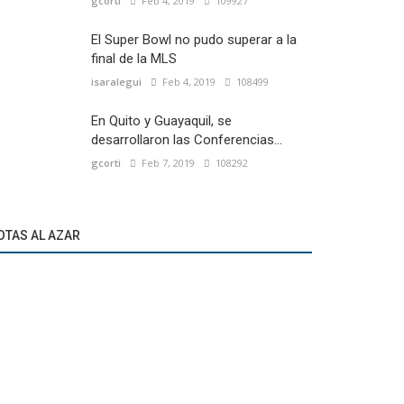
gcorti
Feb 4, 2019
109927
El Super Bowl no pudo superar a la
final de la MLS
isaralegui
Feb 4, 2019
108499
En Quito y Guayaquil, se
desarrollaron las Conferencias...
gcorti
Feb 7, 2019
108292
OTAS AL AZAR