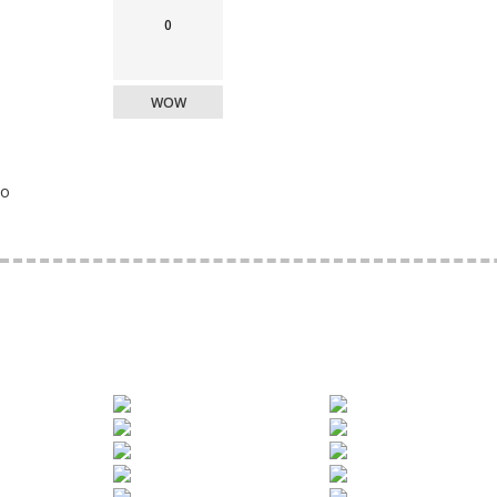
0
WOW
o