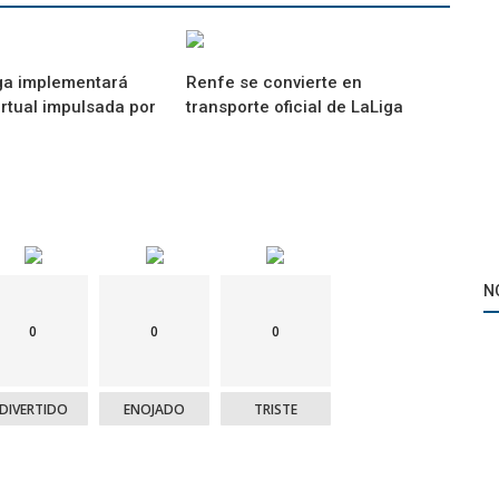
ga implementará
Renfe se convierte en
irtual impulsada por
transporte oficial de LaLiga
N
0
0
0
DIVERTIDO
ENOJADO
TRISTE