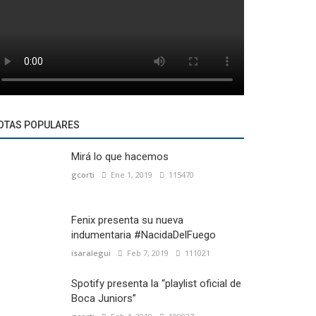
OTAS POPULARES
Mirá lo que hacemos
gcorti
Ene 1, 2019
115470
Fenix presenta su nueva
indumentaria #NacidaDelFuego
isaralegui
Feb 7, 2019
111021
Spotify presenta la “playlist oficial de
Boca Juniors”