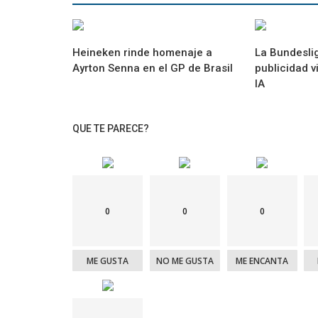
Heineken rinde homenaje a
La Bundesli
Ayrton Senna en el GP de Brasil
publicidad v
IA
QUE TE PARECE?
0
0
0
ME GUSTA
NO ME GUSTA
ME ENCANTA