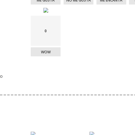
ME GUSTA
NO ME GUSTA
ME ENCANTA
0
WOW
o