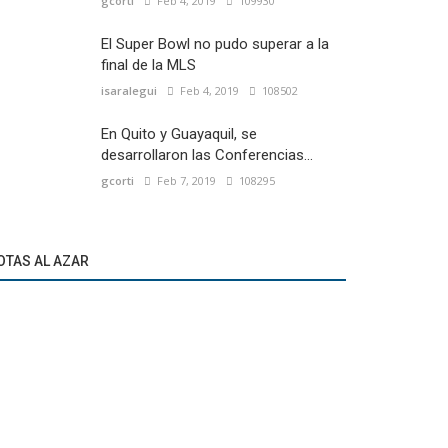
gcorti
Feb 4, 2019
109930
El Super Bowl no pudo superar a la
final de la MLS
isaralegui
Feb 4, 2019
108502
En Quito y Guayaquil, se
desarrollaron las Conferencias...
gcorti
Feb 7, 2019
108295
OTAS AL AZAR