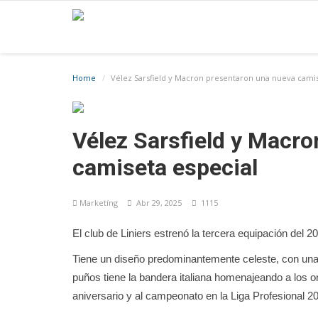
Home
Vélez Sarsfield y Macron presentaron una nueva camis
Vélez Sarsfield y Macr
camiseta especial
Marketíng
Abr 29, 2025
1115
El club de Liniers estrenó la tercera equipación del 2
Tiene un diseño predominantemente celeste, con una t
puños tiene la bandera italiana homenajeando a los o
aniversario y al campeonato en la Liga Profesional 2