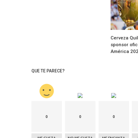
Cerveza Qui
sponsor ofic
América 20
QUE TE PARECE?
0
0
0