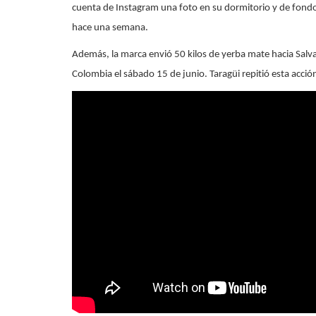
cuenta de Instagram una foto en su dormitorio y de fondo
hace una semana.
Además, la marca envió 50 kilos de yerba mate hacia Salv
Colombia el sábado 15 de junio. Taragüi repitió esta acció