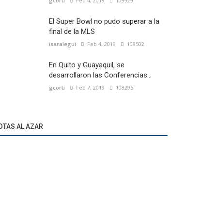
gcorti
Feb 4, 2019
109929
El Super Bowl no pudo superar a la
final de la MLS
isaralegui
Feb 4, 2019
108502
En Quito y Guayaquil, se
desarrollaron las Conferencias...
gcorti
Feb 7, 2019
108295
OTAS AL AZAR