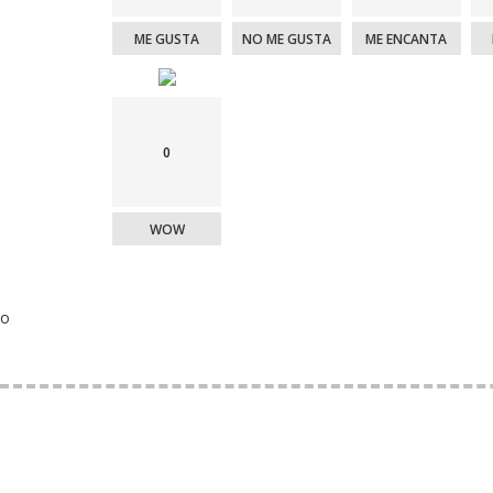
ME GUSTA
NO ME GUSTA
ME ENCANTA
0
WOW
o