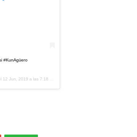
ssi #KunAgüero
el
12 Jun, 2019 a las 7:18 PDT