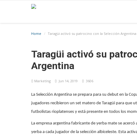
Home
Taragüi activó su patrocino con la Selección Argentina
Taragüi activó su patro
Argentina
Marketíng
Jun 14, 2019
3606
La Selección Argentina se prepara para su debut en la Cop
jugadores recibieron un set matero de Taragüi para que uti
futbolistas rioplatenses y está presente en todos los mome
La empresa argentina fabricante de yerba mate se acercó a
yerba a cada jugador de la selección albiceleste. Esta acti