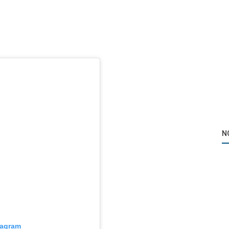
N
tagram