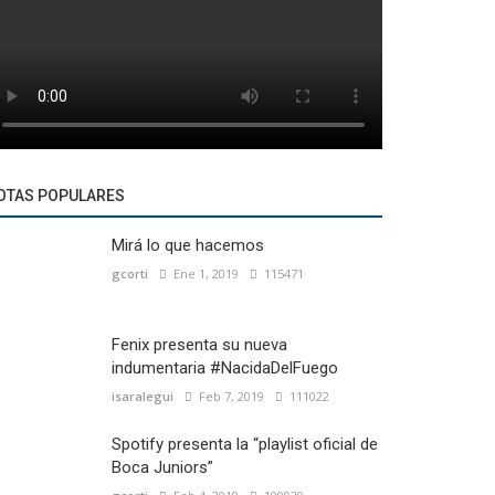
OTAS POPULARES
Mirá lo que hacemos
gcorti
Ene 1, 2019
115471
Fenix presenta su nueva
indumentaria #NacidaDelFuego
isaralegui
Feb 7, 2019
111022
Spotify presenta la “playlist oficial de
Boca Juniors”