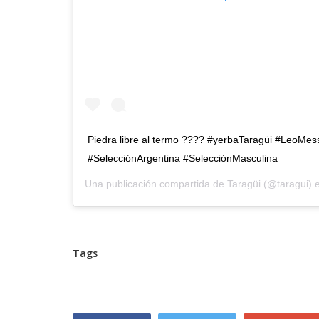
Piedra libre al termo ???? #yerbaTaragüi #LeoMe
#SelecciónArgentina #SelecciónMasculina
Una publicación compartida de
Taragüi
(@taragui) 
Tags