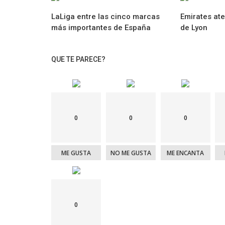
LaLiga entre las cinco marcas
Emirates ate
más importantes de España
de Lyon
QUE TE PARECE?
0
0
0
ME GUSTA
NO ME GUSTA
ME ENCANTA
0