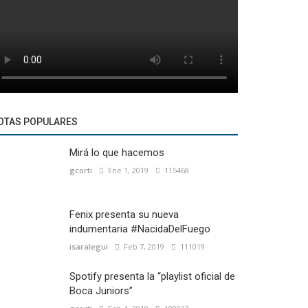
OTAS POPULARES
Mirá lo que hacemos
gcorti
Ene 1, 2019
115468
Fenix presenta su nueva
indumentaria #NacidaDelFuego
isaralegui
Feb 7, 2019
111019
Spotify presenta la “playlist oficial de
Boca Juniors”