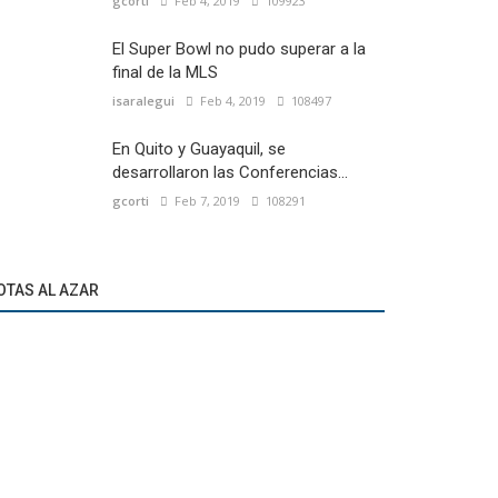
gcorti
Feb 4, 2019
109923
El Super Bowl no pudo superar a la
final de la MLS
isaralegui
Feb 4, 2019
108497
En Quito y Guayaquil, se
desarrollaron las Conferencias...
gcorti
Feb 7, 2019
108291
OTAS AL AZAR