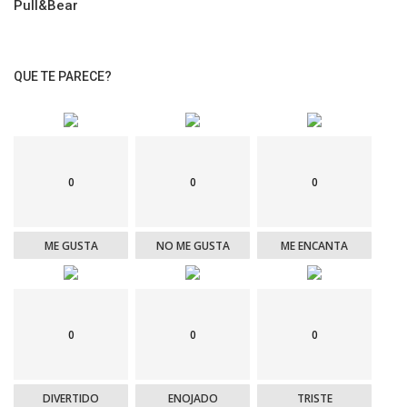
Pull&Bear
QUE TE PARECE?
0
0
0
ME GUSTA
NO ME GUSTA
ME ENCANTA
0
0
0
DIVERTIDO
ENOJADO
TRISTE