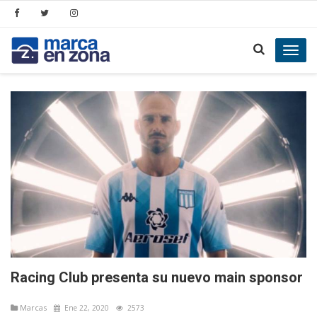
Toggl
navig
Racing Club presenta su nuevo main sponsor
Marcas
Ene 22, 2020
2573