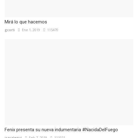
Mirá lo que hacemos
gcorti
Ene 1, 2019
115470
Fenix presenta su nueva indumentaria #NacidaDelFuego
isaralegui
Feb 7, 2019
111021