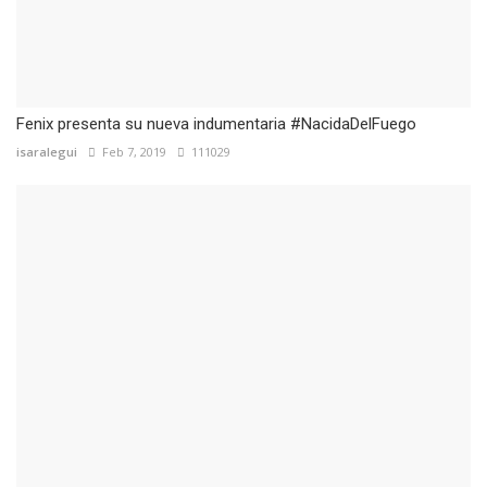
Fenix presenta su nueva indumentaria #NacidaDelFuego
isaralegui
Feb 7, 2019
111029