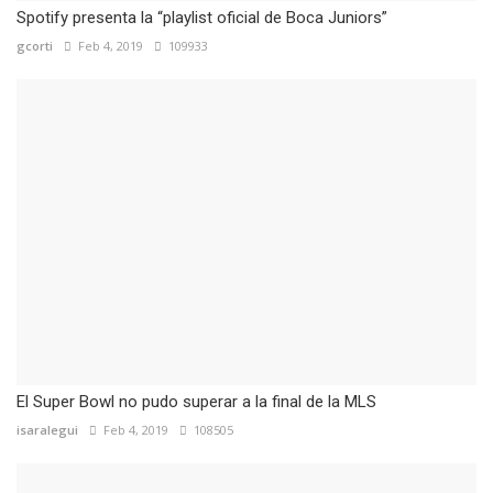
Spotify presenta la “playlist oficial de Boca Juniors”
gcorti
Feb 4, 2019
109933
El Super Bowl no pudo superar a la final de la MLS
isaralegui
Feb 4, 2019
108505