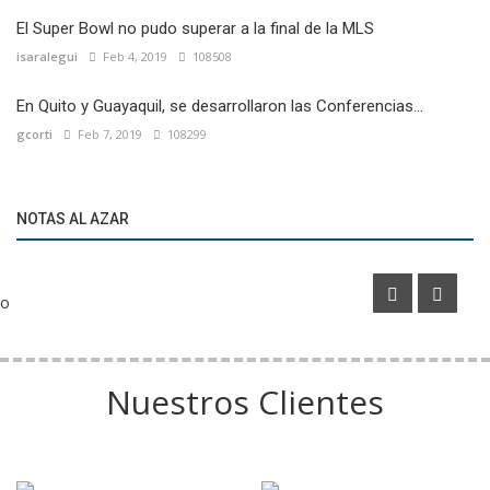
El Super Bowl no pudo superar a la final de la MLS
isaralegui
Feb 4, 2019
108508
En Quito y Guayaquil, se desarrollaron las Conferencias...
gcorti
Feb 7, 2019
108299
Marketíng
Bullpadel lanzó una línea exclusiva de paletas para
NOTAS AL AZAR
Argentina
o
Nuestros Clientes