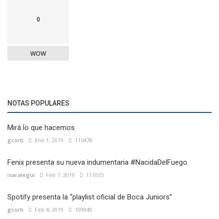
0
WOW
NOTAS POPULARES
Mirá lo que hacemos
gcorti
Ene 1, 2019
115478
Fenix presenta su nueva indumentaria #NacidaDelFuego
isaralegui
Feb 7, 2019
111035
Spotify presenta la “playlist oficial de Boca Juniors”
gcorti
Feb 4, 2019
109940