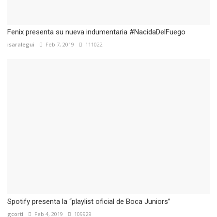
Fenix presenta su nueva indumentaria #NacidaDelFuego
isaralegui
Feb 7, 2019
111022
Spotify presenta la “playlist oficial de Boca Juniors”
gcorti
Feb 4, 2019
109929