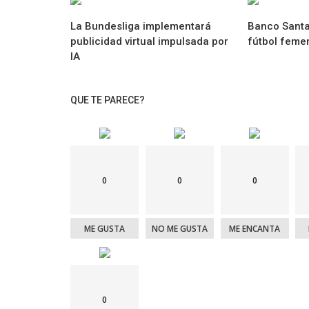
La Bundesliga implementará
Banco Santa
publicidad virtual impulsada por
fútbol feme
IA
QUE TE PARECE?
Marketíng
iaron una nueva
Atlético de Madrid presentó su propia
0
0
0
de marketing deportivo
ME GUSTA
NO ME GUSTA
ME ENCANTA
0