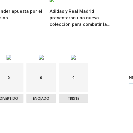
nder apuesta por el
Adidas y Real Madrid
nino
presentaron una nueva
colección para combatir la...
Eventos
 agencia
El “PS Camp” dispondrá de fechas en el verano
0
0
0
N
argentino
DIVERTIDO
ENOJADO
TRISTE