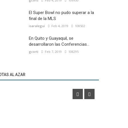
gcorti
Feb 4, 2019
109930
El Super Bowl no pudo superar a la
final de la MLS
isaralegui
Feb 4, 2019
108502
En Quito y Guayaquil, se
desarrollaron las Conferencias...
gcorti
Feb 7, 2019
108295
Fútbol Internacional
Fútbol Local
CONMEBOL celebra el día del Fútbol Femenino
Umbro presen
OTAS AL AZAR
Sudamericano y apuesta por...
Club Atléti