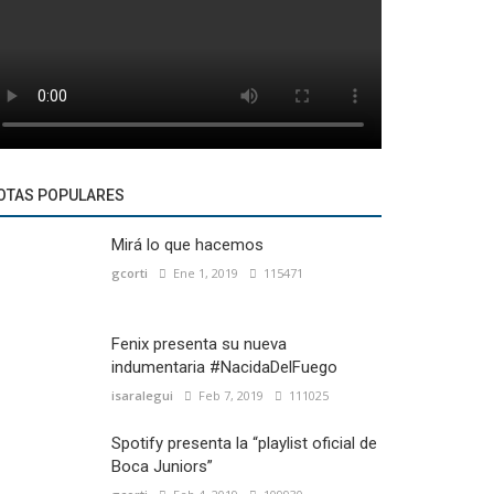
OTAS POPULARES
Mirá lo que hacemos
gcorti
Ene 1, 2019
115471
Fenix presenta su nueva
indumentaria #NacidaDelFuego
isaralegui
Feb 7, 2019
111025
Spotify presenta la “playlist oficial de
Boca Juniors”