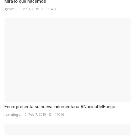
Mirá lo que hacemos
gcorti
Ene 1, 2019
115466
Fenix presenta su nueva indumentaria #NacidaDelFuego
isaralegui
Feb 7, 2019
111016