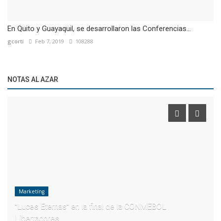
En Quito y Guayaquil, se desarrollaron las Conferencias...
gcorti
Feb 7, 2019
108288
NOTAS AL AZAR
Marketíng
"Luces Eternas" en la final de la CONMEBOL
Libertadores