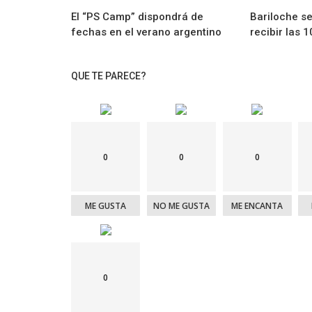
El “PS Camp” dispondrá de
Bariloche s
fechas en el verano argentino
recibir las 
QUE TE PARECE?
0
0
0
ME GUSTA
NO ME GUSTA
ME ENCANTA
0