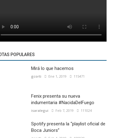
OTAS POPULARES
Mirá lo que hacemos
gcorti
Ene 1, 2019
115471
Fenix presenta su nueva
indumentaria #NacidaDelFuego
isaralegui
Feb 7, 2019
111024
Spotify presenta la “playlist oficial de
Boca Juniors”