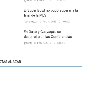
gcorti
Feb 4, 2019
109930
El Super Bowl no pudo superar a la
final de la MLS
isaralegui
Feb 4, 2019
108502
En Quito y Guayaquil, se
desarrollaron las Conferencias...
gcorti
Feb 7, 2019
108295
OTAS AL AZAR