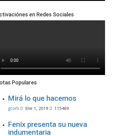
ctivaciónes en Redes Sociales
otas Populares
Mirá lo que hacemos
gcorti
Ene 1, 2019
115469
Fenix presenta su nueva
indumentaria