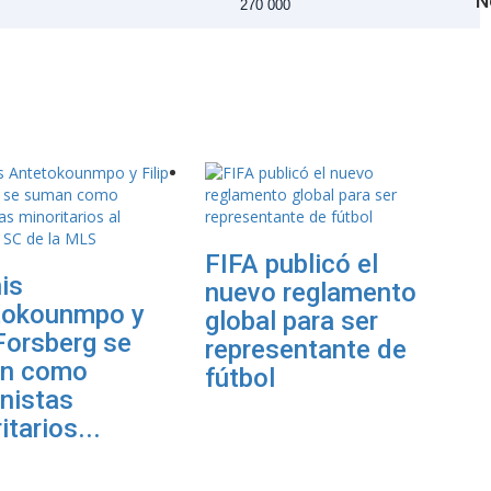
N
270 000
FIFA publicó el
is
nuevo reglamento
tokounmpo y
global para ser
 Forsberg se
representante de
n como
fútbol
nistas
itarios...