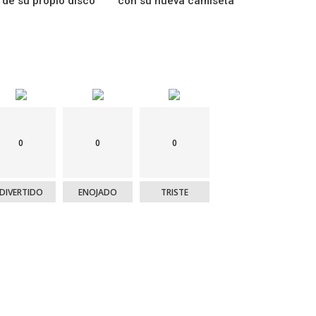
 de su propio disco
con su nueva camiseta
0
0
0
DIVERTIDO
ENOJADO
TRISTE