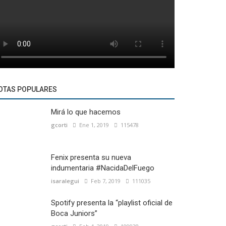
OTAS POPULARES
Mirá lo que hacemos
gcorti
Ene 1, 2019
115478
Fenix presenta su nueva
indumentaria #NacidaDelFuego
isaralegui
Feb 7, 2019
111035
Spotify presenta la “playlist oficial de
Boca Juniors”