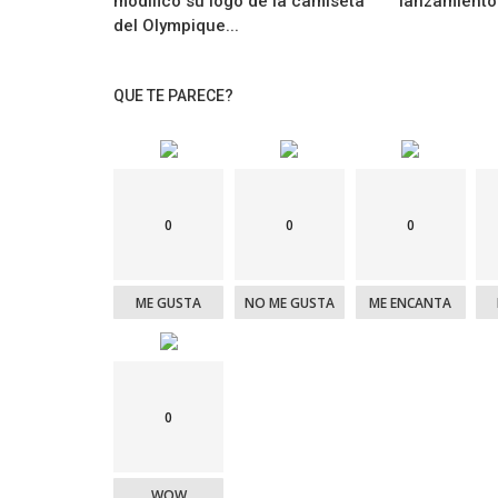
modificó su logo de la camiseta
lanzamiento
del Olympique...
QUE TE PARECE?
0
0
0
ME GUSTA
NO ME GUSTA
ME ENCANTA
0
WOW