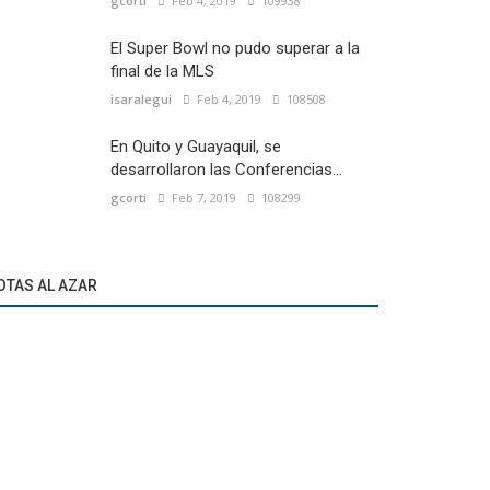
gcorti
Feb 4, 2019
109938
El Super Bowl no pudo superar a la
final de la MLS
isaralegui
Feb 4, 2019
108508
En Quito y Guayaquil, se
desarrollaron las Conferencias...
gcorti
Feb 7, 2019
108299
OTAS AL AZAR