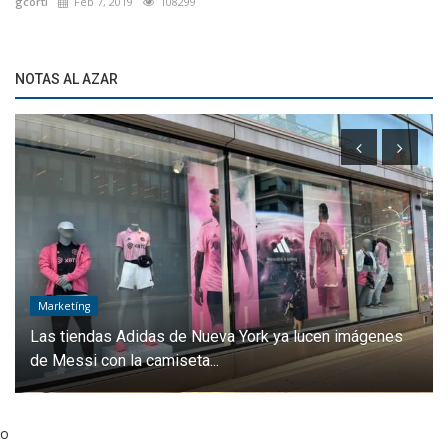
gcorti
Feb 7, 2019
108299
NOTAS AL AZAR
Marketíng
Las tiendas Adidas de Nueva York ya lucen imágenes
de Messi con la camiseta...
o