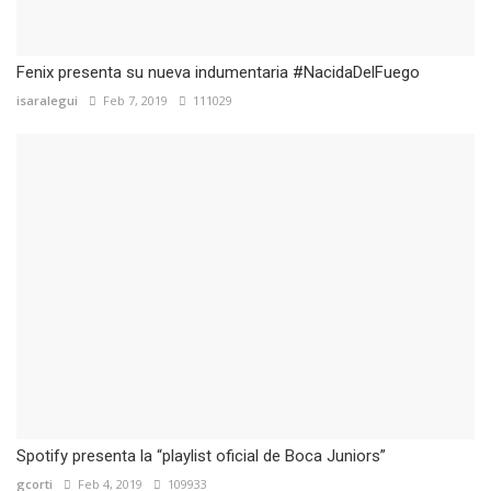
Fenix presenta su nueva indumentaria #NacidaDelFuego
isaralegui
Feb 7, 2019
111029
Spotify presenta la “playlist oficial de Boca Juniors”
gcorti
Feb 4, 2019
109933