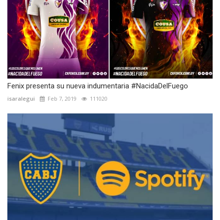
Fenix presenta su nueva indumentaria #NacidaDelFuego
isaralegui
Feb 7, 2019
111020