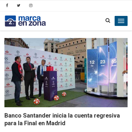
Toggl
navig
Banco Santander inicia la cuenta regresiva
para la Final en Madrid