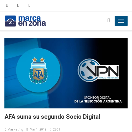
Toggl
navig
AFA suma su segundo Socio Digital
Marketíng
Mar 1, 2019
2801