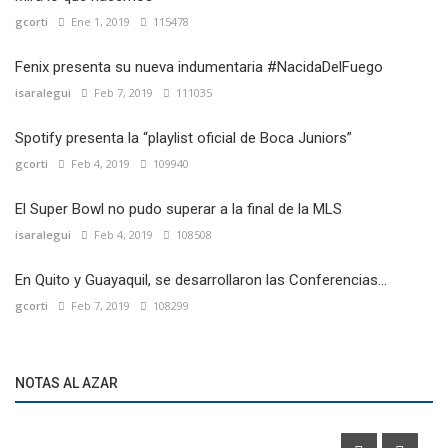
gcorti
Ene 1, 2019
115478
Fenix presenta su nueva indumentaria #NacidaDelFuego
isaralegui
Feb 7, 2019
111035
Spotify presenta la “playlist oficial de Boca Juniors”
gcorti
Feb 4, 2019
109940
El Super Bowl no pudo superar a la final de la MLS
isaralegui
Feb 4, 2019
108508
En Quito y Guayaquil, se desarrollaron las Conferencias...
gcorti
Feb 7, 2019
108299
Redes Sociales
Leandro Paredes participó de una acción especial para
NOTAS AL AZAR
Spotify Argentina