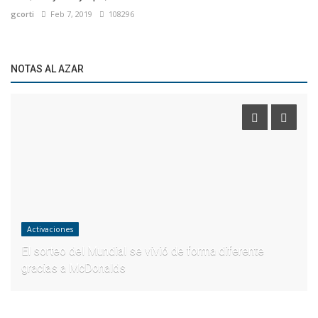
gcorti
Feb 7, 2019
108296
NOTAS AL AZAR
Activaciones
El sorteo del Mundial se vivió de forma diferente
gracias a McDonalds