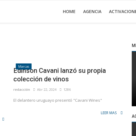
HOME
AGENCIA
ACTIVACION
M
Marcas
Edinson Cavani lanzó su propia
colección de vinos
redacción
Abr 22, 2024
1286
El delantero uruguayo presentó "Cavani Wines"
LEER MAS
A