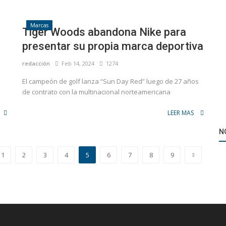
Marcas
Tiger Woods abandona Nike para
presentar su propia marca deportiva
redacción
Feb 14, 2024
1274
El campeón de golf lanza “Sun Day Red” luego de 27 años
de contrato con la multinacional norteamericana
LEER MAS
N
1
2
3
4
5
6
7
8
9