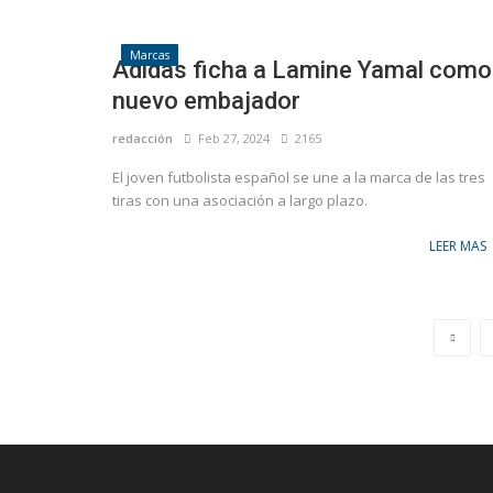
Marcas
Adidas ficha a Lamine Yamal como
nuevo embajador
redacción
Feb 27, 2024
2165
El joven futbolista español se une a la marca de las tres
tiras con una asociación a largo plazo.
LEER MAS