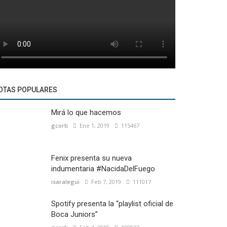
OTAS POPULARES
Mirá lo que hacemos
gcorti
Ene 1, 2019
115467
Fenix presenta su nueva
indumentaria #NacidaDelFuego
isaralegui
Feb 7, 2019
111017
Spotify presenta la “playlist oficial de
Boca Juniors”