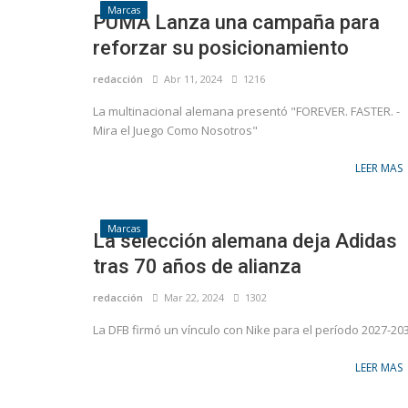
Marcas
PUMA Lanza una campaña para
reforzar su posicionamiento
redacción
Abr 11, 2024
1216
La multinacional alemana presentó "FOREVER. FASTER. -
Mira el Juego Como Nosotros"
LEER MAS
Marcas
La selección alemana deja Adidas
tras 70 años de alianza
redacción
Mar 22, 2024
1302
La DFB firmó un vínculo con Nike para el período 2027-20
LEER MAS