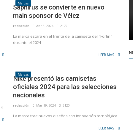
Marcas
Saphirus se convierte en nuevo
main sponsor de Vélez
redacción
Abr 8, 2024
2179
La marca estará en el frente de la camiseta del "Fortín"
durante el 2024
N
LEER MAS
Marcas
Nike presentó las camisetas
oficiales 2024 para las selecciones
nacionales
redacción
Mar 19, 2024
3120
34
La marca trae nuevos diseños con innovación tecnológica
LEER MAS