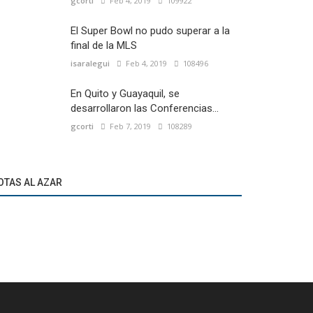
gcorti
Feb 4, 2019
109922
El Super Bowl no pudo superar a la
final de la MLS
isaralegui
Feb 4, 2019
108496
En Quito y Guayaquil, se
desarrollaron las Conferencias...
gcorti
Feb 7, 2019
108289
OTAS AL AZAR