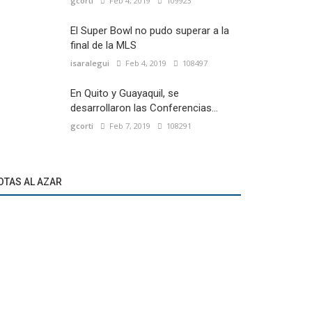
gcorti
Feb 4, 2019
109923
El Super Bowl no pudo superar a la
final de la MLS
isaralegui
Feb 4, 2019
108497
En Quito y Guayaquil, se
desarrollaron las Conferencias...
gcorti
Feb 7, 2019
108291
OTAS AL AZAR