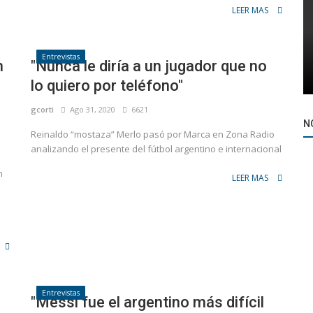
LEER MAS
Entrevistas
n
"Nunca le diría a un jugador que no
lo quiero por teléfono"
gcorti
Ago 31, 2020
6621
N
Reinaldo “mostaza” Merlo pasó por Marca en Zona Radio
analizando el presente del fútbol argentino e internacional
n
LEER MAS
Entrevistas
"Messi fue el argentino más difícil