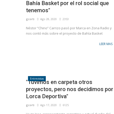
Bahía Basket por el rol social que
tenemos"
gcorti
Ago 28, 2020
2353
Néstor “Chino” Carrizo pasó por Marca en Zona Radio y
nos contó más sobre el proyecto de Bahía Basket
LEER MAS
Entrevistas
"Tuvimos en carpeta otros
proyectos, pero nos decidimos por
Lorca Deportiva"
gcorti
Ago 17, 2020
6125