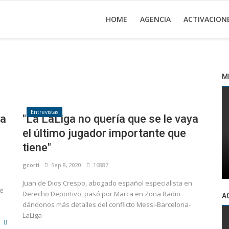
HOME
AGENCIA
ACTIVACION
M
Entrevistas
ca
"La LaLiga no quería que se le vaya
el último jugador importante que
tiene"
gcorti
Sep 8, 2020
16887
Juan de Dios Crespo, abogado español especialista en
de
Derecho Deportivo, pasó por Marca en Zona Radio
A
dándonos más detalles del conflicto Messi-Barcelona-
LaLiga