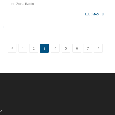
en Zona Radio
LEER MAS
1
2
3
4
5
6
7
ro