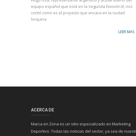
Hugo Issa, representante argentino y actual dueño del
equipo español que está en la Segunda División B, nos
contó como es el proyecto que encara en la ciudad
lorquina
LEER MAS
ACERCA DE
Marca en Zona es un sitio especializado en Marketing
Deportivo. Todas las noticias del sector, ya sea de nuest