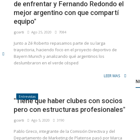
de enfrentar y Fernando Redondo el
mejor argentino con que compartí
equipo"
gcorti
Ago 25, 2020
7084
Junto a Zé Roberto repasamos parte de su larga
trayectoria, haciendo foco en el proyecto deportivo de
Bayern Munich y analizando qué argentinos los
deslumbraron en el verde césped
LEER MAS
N
Entrevistas
"Tiene que haber clubes con socios
pero con estructuras profesionales"
gcorti
Ago 5, 2020
3190
Pablo Greco, integrante de la Comisión Directiva y del
Departamento de Marketing de Platense pasó por Marca